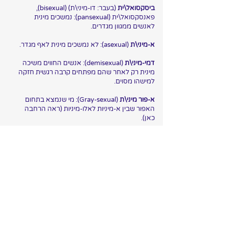
ביסקסואל\ית
(בעבר: דו-מיני\ת) (bisexual),
פאנסקסואל\ית (pansexual): נמשכים מינית
לאנשים ממגוון מגדרים.
א-מיני\ת
(asexual): לא נמשכים מינית לאף מגדר.
דמי-מיני\ת
(demisexual): אנשים החווים משיכה
מינית רק לאחר שהם מפתחים קרבה רגשית חזקה
למישהו מסוים.
א-פור מיני\ת
(Gray-sexual): מי שנמצא בתחום
האפור שבין א-מיניות לאלו-מיניות (ראה הרחבה
כאן).
(קיימות הגדרות נוספות של זהויות בספקטרום
הרומנטי והגדרות חדשות
מתווספות מדי פעם
.)
כל ההגדרות והמושגים תקפים לכל המינים
והמגדרים.
כל הזכויות שמורות.
תקנון האתר
. 2022