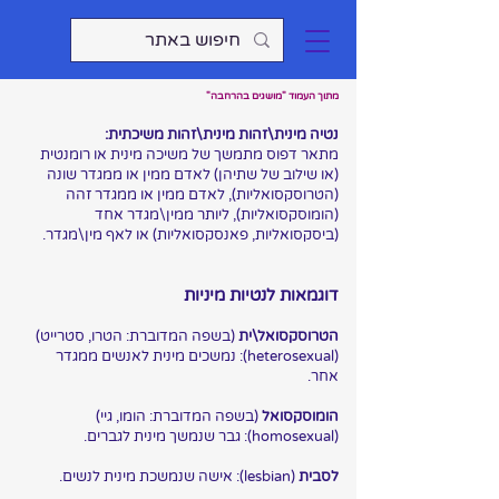
מתוך העמוד "מושגים בהרחבה"
נטיה מינית\זהות מינית\זהות משיכתית:
מתאר דפוס מתמשך של משיכה מינית או רומנטית
(או שילוב של שתיהן) לאדם ממין או ממגדר שונה
(הטרוסקסואליות), לאדם ממין או ממגדר זהה
(הומוסקסואליות), ליותר ממין\מגדר אחד
(ביסקסואליות, פאנסקסואליות) או לאף מין\מגדר.
דוגמאות לנטיות מיניות
הטרוסקסואל\ית
(בשפה המדוברת: הטרו, סטרייט)
(heterosexual): נמשכים מינית לאנשים ממגדר
אחר.
הומוסקסואל
(בשפה המדוברת: הומו, גיי)
(homosexual): גבר שנמשך מינית לגברים.
לסבית
(lesbian): אישה שנמשכת מינית לנשים.