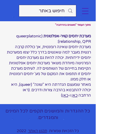
מתוך העמוד "מושגים בהרחבה"
מערכת יחסים קוויר-אפלטונית
(queerplatonic
relationship, QPR):
מערכת יחסים שאינה רומנטית, אך כוללת קרבה
רגשית מעבר למה שאנשים בדרך כלל יצפו ממערכות
יחסים ידידותיות. יכולה להיות גם מערכת יחסים
המרגישה מיוחדת משאר מערכות יחסים אפלטוניות
הקיימות בחייהם של השותפים לה. לעיתים מערכת
יחסים זו תתפוס את המקום של מע' יחסים רומנטית
או חלק ממנו.
מאחר שמעצם הגדרתה היא "שונה" (queer), היא
יכולה להתבטא בהרבה צורות ודרכים. (ראו
הרחבה
כאן
ו-
כאן
)
כל ההגדרות והמושגים תקפים לכל המינים
והמגדרים.
כל הזכויות שמורות.
תקנון האתר
. 2022